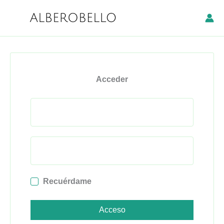
Ir
al
alberobello plants & home
contenido
Acceder
Recuérdame
Acceso